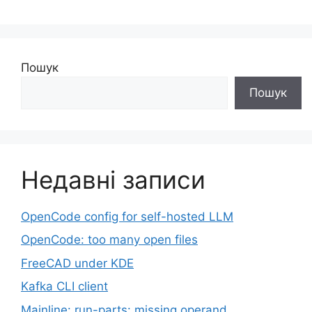
Пошук
Пошук
Недавні записи
OpenCode config for self-hosted LLM
OpenCode: too many open files
FreeCAD under KDE
Kafka CLI client
Mainline: run-parts: missing operand