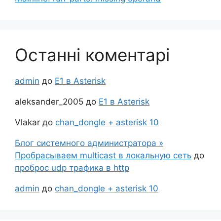
Останні коментарі
admin
до
Е1 в Asterisk
aleksander_2005
до
Е1 в Asterisk
Vlakar
до
chan_dongle + asterisk 10
Блог системного администратора »
Пробрасываем multicast в локальную сеть
до
проброс udp трафика в http
admin
до
chan_dongle + asterisk 10