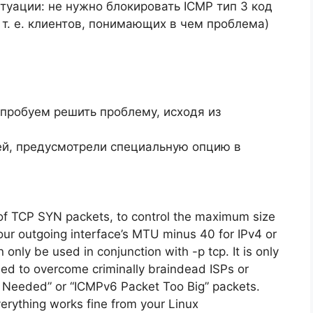
туации: не нужно блокировать ICMP тип 3 код
 т. е. клиентов, понимающих в чем проблема)
опробуем решить проблему, исходя из
ей, предусмотрели специальную опцию в
e of TCP SYN packets, to control the maximum size
 your outgoing interface’s MTU minus 40 for IPv4 or
n only be used in conjunction with -p tcp. It is only
used to overcome criminally braindead ISPs or
 Needed” or “ICMPv6 Packet Too Big” packets.
erything works fine from your Linux