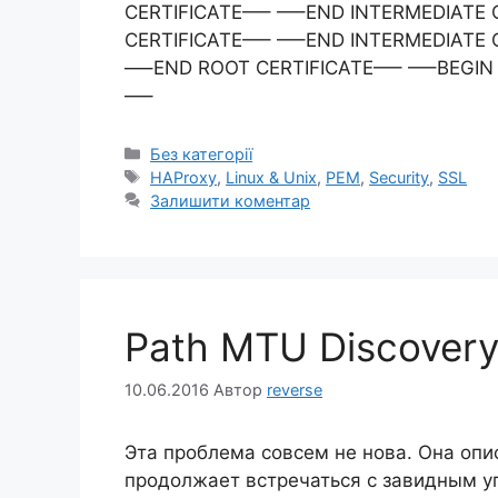
CERTIFICATE—– —–END INTERMEDIATE 
CERTIFICATE—– —–END INTERMEDIATE 
—–END ROOT CERTIFICATE—– —–BEGIN 
—–
Категорії
Без категорії
Позначки
HAProxy
,
Linux & Unix
,
PEM
,
Security
,
SSL
Залишити коментар
Path MTU Discovery
10.06.2016
Автор
reverse
Эта проблема совсем не нова. Она опис
продолжает встречаться с завидным у