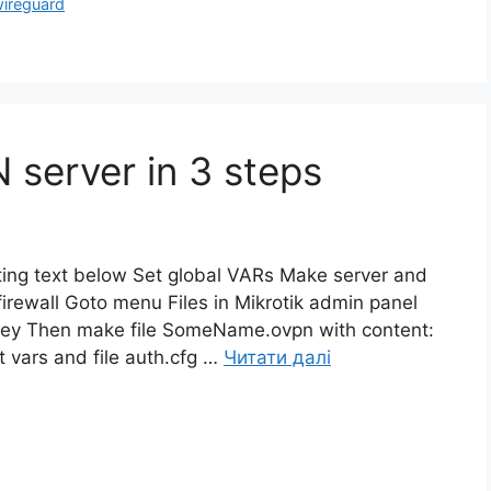
ireguard
 server in 3 steps
iting text below Set global VARs Make server and
 firewall Goto menu Files in Mikrotik admin panel
t.key Then make file SomeName.ovpn with content:
 vars and file auth.cfg …
Читати далі