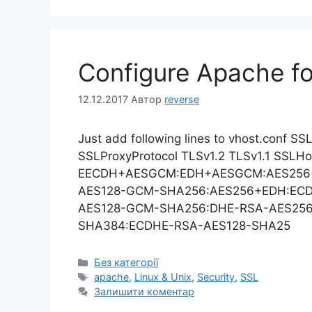
Configure Apache fo
12.12.2017
Автор
reverse
Just add following lines to vhost.conf S
SSLProxyProtocol TLSv1.2 TLSv1.1 SSLHo
EECDH+AESGCM:EDH+AESGCM:AES256+
AES128-GCM-SHA256:AES256+EDH:EC
AES128-GCM-SHA256:DHE-RSA-AES25
SHA384:ECDHE-RSA-AES128-SHA25
Категорії
Без категорії
Позначки
apache
,
Linux & Unix
,
Security
,
SSL
Залишити коментар