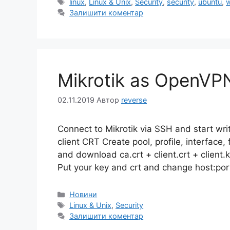
Позначки
linux
,
Linux & Unix
,
Security
,
security
,
ubuntu
,
w
Залишити коментар
Mikrotik as OpenVPN
02.11.2019
Автор
reverse
Connect to Mikrotik via SSH and start wr
client CRT Create pool, profile, interface,
and download ca.crt + client.crt + clien
Put your key and crt and change host:port
Категорії
Новини
Позначки
Linux & Unix
,
Security
Залишити коментар