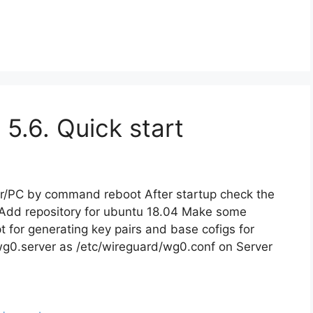
5.6. Quick start
er/PC by command reboot After startup check the
r Add repository for ubuntu 18.04 Make some
t for generating key pairs and base cofigs for
wg0.server as /etc/wireguard/wg0.conf on Server