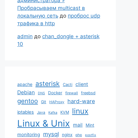
администратора »
Пробрасываем multicast в
локальную сеть
до
проброс udp
трафика в http
admin
до
chan_dongle + asterisk
10
asterisk
client
apache
Cacti
Debian
Docker
freebsd
firewall
DNS
gentoo
hard-ware
Git
HAProxy
linux
iptables
KVM
Java
Kafka
Linux & Unix
mail
Mint
mysql
monitoring
nginx
php
postfix