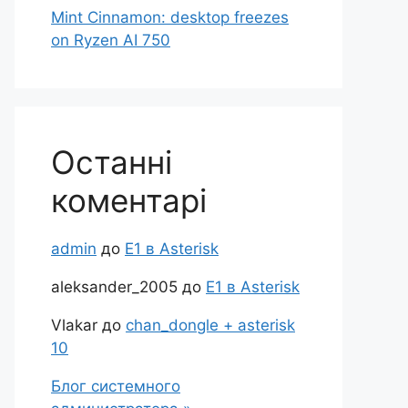
Mint Cinnamon: desktop freezes
on Ryzen AI 750
Останні
коментарі
admin
до
Е1 в Asterisk
aleksander_2005
до
Е1 в Asterisk
Vlakar
до
chan_dongle + asterisk
10
Блог системного