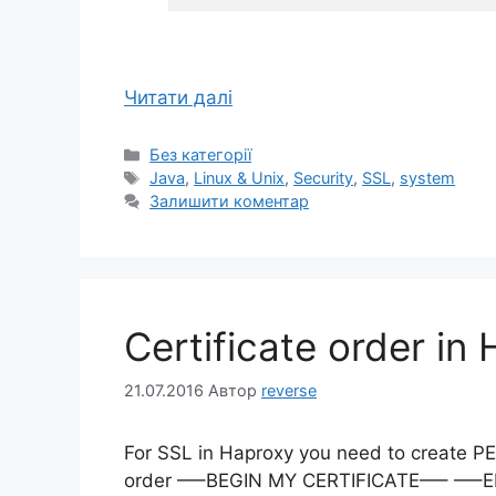
Читати далі
Категорії
Без категорії
Позначки
Java
,
Linux & Unix
,
Security
,
SSL
,
system
Залишити коментар
Certificate order in
21.07.2016
Автор
reverse
For SSL in Haproxy you need to create PEM-
order —–BEGIN MY CERTIFICATE—– —–