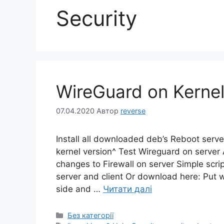
Security
WireGuard on Kernel 
07.04.2020
Автор
reverse
Install all downloaded deb’s Reboot serv
kernel version^ Test Wireguard on serve
changes to Firewall on server Simple scrip
server and client Or download here: Put 
side and …
Читати далі
Категорії
Без категорії