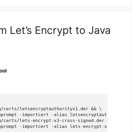
m Let’s Encrypt to Java
ool
/certs/letsencryptauthorityx1.der && \

oprompt -importcert -alias letsencryptauthorityx1 
/certs/lets-encrypt-x3-cross-signed.der && \

oprompt -importcert -alias lets-encrypt-x3-cross-s