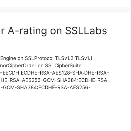
r A-rating on SSLLabs
SLEngine on SSLProtocol TLSv1.2 TLSv1.1
norCipherOrder on SSLCipherSuite
EECDH:ECDHE-RSA-AES128-SHA:DHE-RSA-
DHE-RSA-AES256-GCM-SHA384:ECDHE-RSA-
6-GCM-SHA384:ECDHE-RSA-AES256-