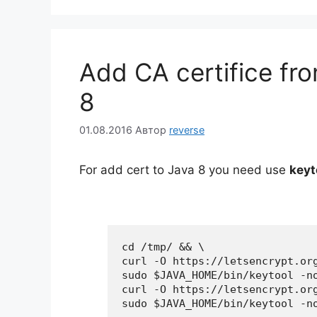
Add CA certifice fro
8
01.08.2016
Автор
reverse
For add cert to Java 8 you need use
keyt
cd /tmp/ && \

curl -O https://letsencrypt.org
sudo $JAVA_HOME/bin/keytool -n
curl -O https://letsencrypt.org
sudo $JAVA_HOME/bin/keytool -n