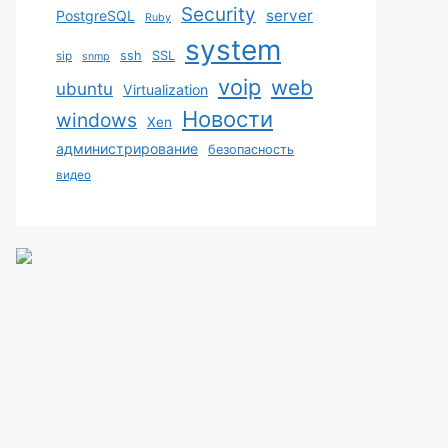
Security
server
PostgreSQL
Ruby
system
ssh
SSL
sip
snmp
voip
web
ubuntu
Virtualization
Новости
windows
Xen
администрирование
безопасность
видео
-keystore $JAVA_HOME/jre/lib/security/cacerts -fil
igned -keystore $JAVA_HOME/jre/lib/security/cacert