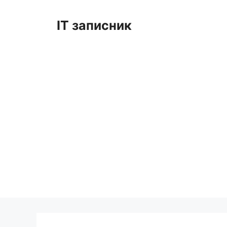
Перейти
до
IT записник
вмісту