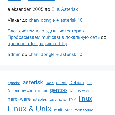
aleksander_2005
до
Е1 в Asterisk
Vlakar
до
chan_dongle + asterisk 10
Блог системного администратора »
Пробрасываем multicast в локальную сеть
до
проброс udp трафика в http
admin
до
chan_dongle + asterisk 10
asterisk
Debian
client
apache
Cacti
DNS
gentoo
Docker
freebsd
Git
firewall
HAProxy
linux
hard-ware
iptables
KVM
Java
Kafka
Linux & Unix
mail
monitoring
Mint