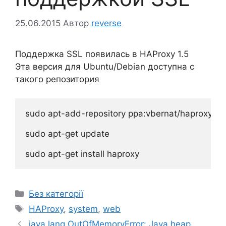
25.06.2015
Автор
reverse
Поддержка SSL появилась в HAProxy 1.5
Эта версия для Ubuntu/Debian доступна с
такого репозитория
sudo apt-add-repository ppa:vbernat/haproxy-1.5
sudo apt-get update

Категорії
Без категорії
Позначки
HAProxy
,
system
,
web
java.lang.OutOfMemoryError: Java heap