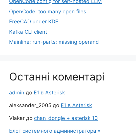
OpenCode config for self-hosted LLM
OpenCode: too many open files
FreeCAD under KDE
Kafka CLI client
Mainline: run-parts: missing operand
Останні коментарі
admin
до
Е1 в Asterisk
aleksander_2005
до
Е1 в Asterisk
Vlakar
до
chan_dongle + asterisk 10
Блог системного администратора »