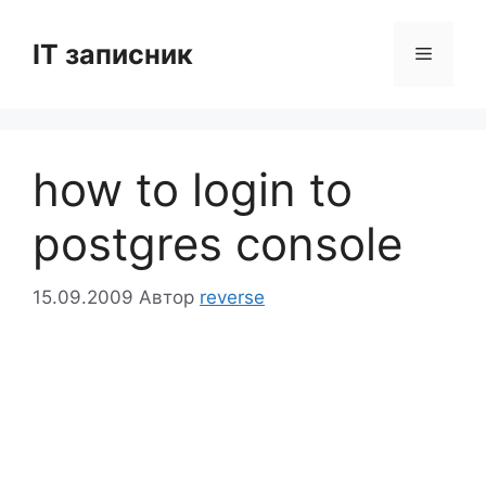
Перейти
до
IT записник
Меню
вмісту
how to login to
postgres console
15.09.2009
Автор
reverse