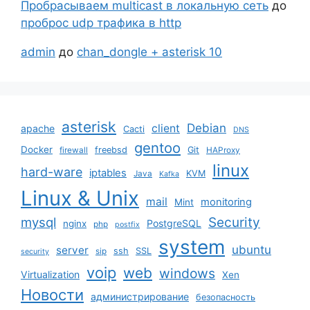
Пробрасываем multicast в локальную сеть
до
проброс udp трафика в http
admin
до
chan_dongle + asterisk 10
asterisk
Debian
client
apache
Cacti
DNS
gentoo
Docker
freebsd
Git
firewall
HAProxy
linux
hard-ware
iptables
KVM
Java
Kafka
Linux & Unix
mail
monitoring
Mint
mysql
Security
PostgreSQL
nginx
php
postfix
system
ubuntu
server
ssh
SSL
sip
security
voip
web
windows
Virtualization
Xen
Новости
администрирование
безопасность