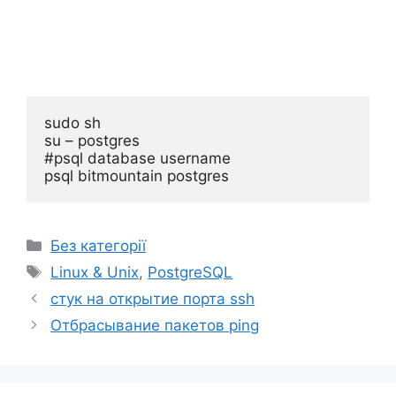
sudo sh

su – postgres

#psql database username

Категорії
Без категорії
Позначки
Linux & Unix
,
PostgreSQL
стук на открытие порта ssh
Отбрасывание пакетов ping