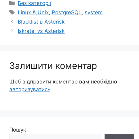
Категорії
Без категорії
Позначки
Linux & Unix
,
PostgreSQL
,
system
Blacklist в Asterisk
Iskratel vs Asterisk
Залишити коментар
Щоб відправити коментар вам необхідно
авторизуватись
.
Пошук