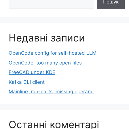
Пошук
Недавні записи
OpenCode config for self-hosted LLM
OpenCode: too many open files
FreeCAD under KDE
Kafka CLI client
Mainline: run-parts: missing operand
Останні коментарі