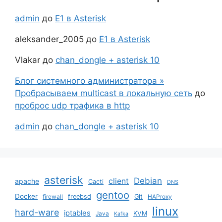
admin
до
Е1 в Asterisk
aleksander_2005
до
Е1 в Asterisk
Vlakar
до
chan_dongle + asterisk 10
Блог системного администратора »
Пробрасываем multicast в локальную сеть
до
проброс udp трафика в http
admin
до
chan_dongle + asterisk 10
asterisk
Debian
client
apache
Cacti
DNS
gentoo
Docker
freebsd
Git
firewall
HAProxy
linux
hard-ware
iptables
KVM
Java
Kafka