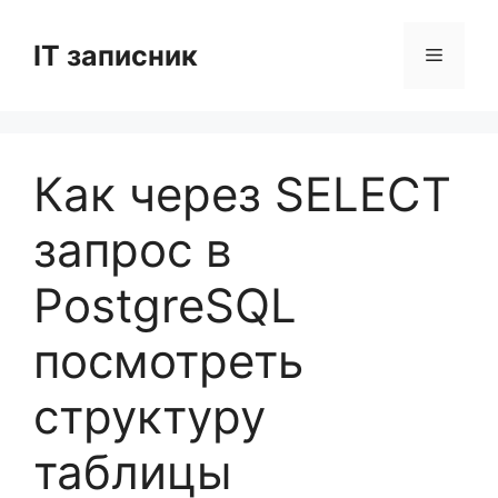
Перейти
до
IT записник
Меню
вмісту
Как через SELECT
запрос в
PostgreSQL
посмотреть
структуру
таблицы