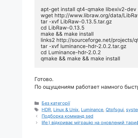
apt-get install qt4-qmake libexiv2-dev 
wget http://www.libraw.org/data/LibRaw
tar -xvf LibRaw-0.13.5.tar.gz

cd LibRaw-0.13.5

make && make install

links2 http://sourceforge.net/projects/
tar -xvf luminance-hdr-2.0.2.tar.gz

cd Luminance-hdr-2.0.2

Готово.
По ощущениям работает намного быстр
Категорії
Без категорії
Позначки
HDR
,
Linux & Unix
,
Luminance
,
Qtpfsgui
,
syst
Подборка комманд sed
life:) відкриває міграцію на оновлений тариф