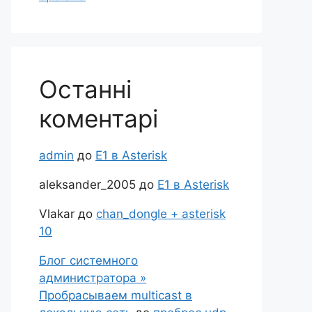
bgsl0-dev

Останні
z/download

коментарі
admin
до
Е1 в Asterisk
aleksander_2005
до
Е1 в Asterisk
Vlakar
до
chan_dongle + asterisk
10
Блог системного
администратора »
Пробрасываем multicast в