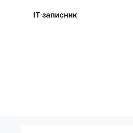
Перейти
до
IT записник
вмісту