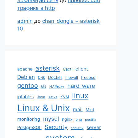
локальную сеть
до
проброс udp
трафика в http
admin
до
chan_dongle + asterisk
10
asterisk
client
apache
Cacti
Debian
Docker
freebsd
firewall
DNS
gentoo
hard-ware
Git
HAProxy
linux
iptables
KVM
Java
Kafka
Linux & Unix
mail
Mint
mysql
monitoring
nginx
php
postfix
Security
server
PostgreSQL
security