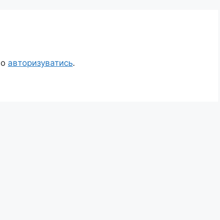
но
авторизуватись
.