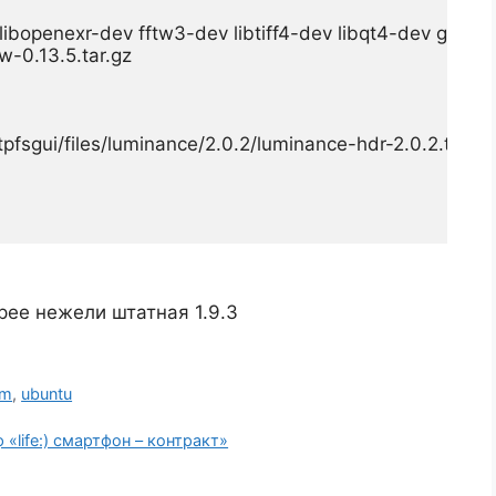
libopenexr-dev fftw3-dev libtiff4-dev libqt4-dev g++ li
-0.13.5.tar.gz

qtpfsgui/files/luminance/2.0.2/luminance-hdr-2.0.2.tar.g
ее нежели штатная 1.9.3
em
,
ubuntu
 «life:) смартфон – контракт»