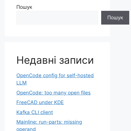
Пошук
Пошук
Недавні записи
OpenCode config for self-hosted
LLM
OpenCode: too many open files
FreeCAD under KDE
Kafka CLI client
Mainline: run-parts: missing
operand