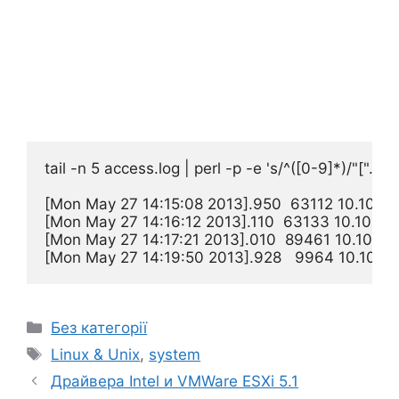
tail -n 5 access.log | perl -p -e 's/^([0-9]*)/"[".loca
[Mon May 27 14:15:08 2013].950  63112 10.10.54.
[Mon May 27 14:16:12 2013].110  63133 10.10.54.
[Mon May 27 14:17:21 2013].010  89461 10.10.54.
Категорії
Без категорії
Позначки
Linux & Unix
,
system
Драйвера Intel и VMWare ESXi 5.1