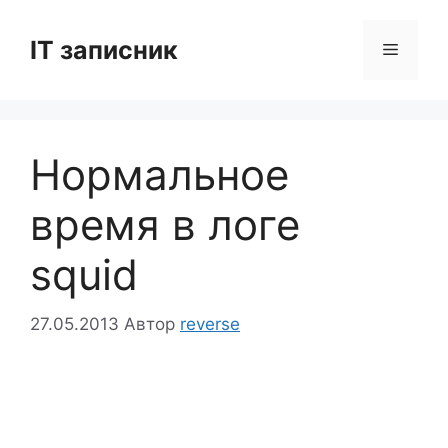
Перейти
до
IT записник
Меню
вмісту
Нормальное
время в логе
squid
27.05.2013
Автор
reverse