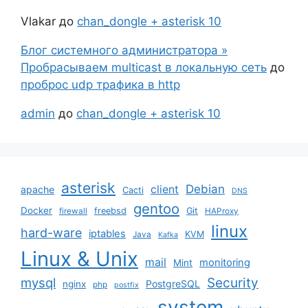
Vlakar
до
chan_dongle + asterisk 10
Блог системного администратора »
Пробрасываем multicast в локальную сеть
до
проброс udp трафика в http
admin
до
chan_dongle + asterisk 10
asterisk
Debian
client
apache
Cacti
DNS
gentoo
Docker
freebsd
Git
firewall
HAProxy
linux
hard-ware
iptables
KVM
Java
Kafka
Linux & Unix
mail
monitoring
Mint
mysql
Security
PostgreSQL
nginx
php
postfix
system