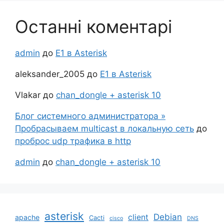
Останні коментарі
admin
до
Е1 в Asterisk
aleksander_2005
до
Е1 в Asterisk
Vlakar
до
chan_dongle + asterisk 10
Блог системного администратора »
Пробрасываем multicast в локальную сеть
до
проброс udp трафика в http
admin
до
chan_dongle + asterisk 10
asterisk
Debian
client
apache
Cacti
cisco
DNS