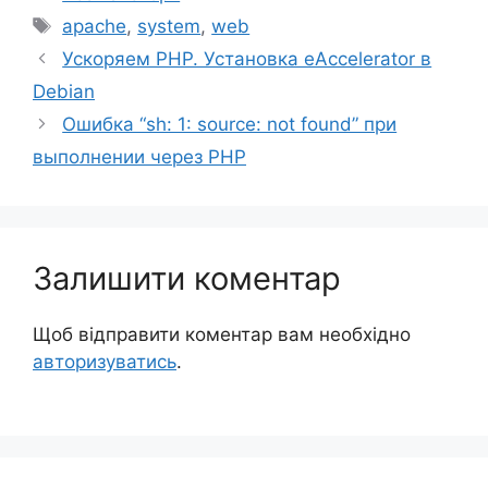
Позначки
apache
,
system
,
web
Ускоряем PHP. Установка eAccelerator в
Debian
Ошибка “sh: 1: source: not found” при
выполнении через PHP
Залишити коментар
Щоб відправити коментар вам необхідно
авторизуватись
.