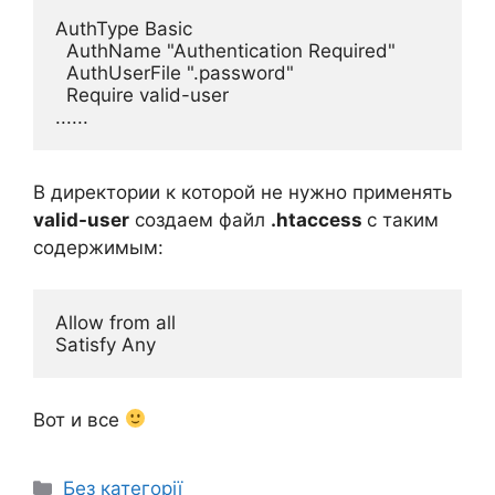
AuthType Basic

  AuthName "Authentication Required"

  AuthUserFile ".password"

  Require valid-user

В директории к которой не нужно применять
valid-user
создаем файл
.htaccess
с таким
содержимым:
Allow from all

Вот и все
Категорії
Без категорії