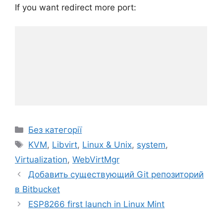
If you want redirect more port:
Категорії
Без категорії
Позначки
KVM
,
Libvirt
,
Linux & Unix
,
system
,
Virtualization
,
WebVirtMgr
Добавить существующий Git репозиторий
в Bitbucket
ESP8266 first launch in Linux Mint