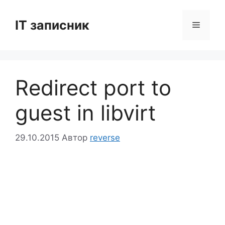
Перейти
до
IT записник
Меню
вмісту
Redirect port to
guest in libvirt
29.10.2015
Автор
reverse