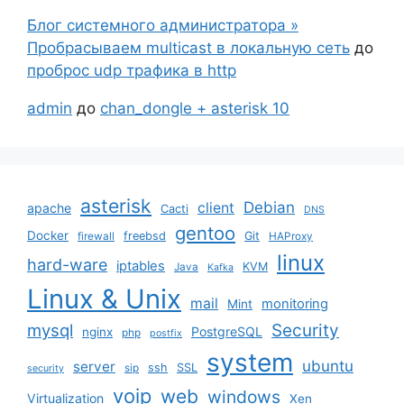
Блог системного администратора »
Пробрасываем multicast в локальную сеть
до
проброс udp трафика в http
admin
до
chan_dongle + asterisk 10
asterisk
Debian
client
apache
Cacti
DNS
gentoo
Docker
freebsd
Git
firewall
HAProxy
linux
hard-ware
iptables
KVM
Java
Kafka
Linux & Unix
mail
monitoring
Mint
mysql
Security
PostgreSQL
nginx
php
postfix
system
ubuntu
server
ssh
SSL
sip
security
voip
web
windows
Virtualization
Xen