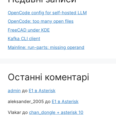
OpenCode config for self-hosted LLM
OpenCode: too many open files
FreeCAD under KDE
Kafka CLI client
Mainline: run-parts: missing operand
Останні коментарі
admin
до
Е1 в Asterisk
aleksander_2005
до
Е1 в Asterisk
Vlakar
до
chan_dongle + asterisk 10