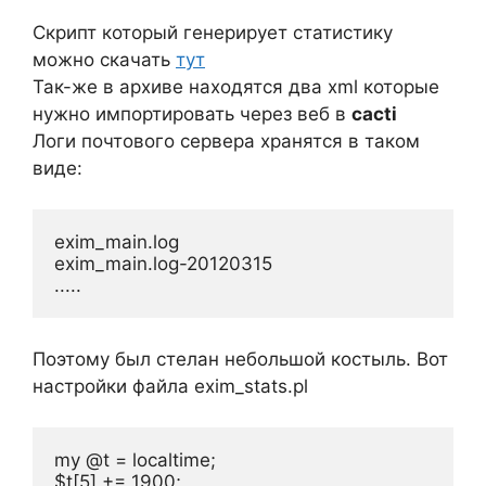
Скрипт который генерирует статистику
можно скачать
тут
Так-же в архиве находятся два xml которые
нужно импортировать через веб в
cacti
Логи почтового сервера хранятся в таком
виде:
exim_main.log

exim_main.log-20120315

Поэтому был стелан небольшой костыль. Вот
настройки файла exim_stats.pl
my @t = localtime;

$t[5] += 1900;
