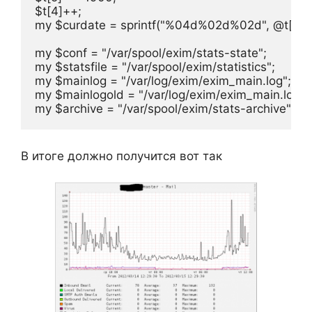
$t[4]++;

my $curdate = sprintf("%04d%02d%02d", @t[5,4,3
my $conf = "/var/spool/exim/stats-state";

my $statsfile = "/var/spool/exim/statistics";

my $mainlog = "/var/log/exim/exim_main.log";

my $mainlogold = "/var/log/exim/exim_main.log-".
В итоге должно получится вот так