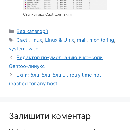
Статистика Cacti для Exim
Категорії
Без категорії
Позначки
Cacti
,
linux
,
Linux & Unix
,
mail
,
monitoring
,
system
,
web
Редактор по-умолчанию в консоли
Gentoo-линукс
Exim: бла-бла-бла …. retry time not
reached for any host
Залишити коментар