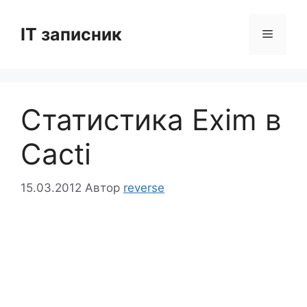
Перейти
до
IT записник
Меню
вмісту
Статистика Exim в
Cacti
15.03.2012
Автор
reverse