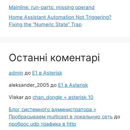
Mainline: run-parts: missing operand
Home Assistant Automation Not Triggering?
Fixing the “Numeric State” Trap
Останні коментарі
admin
до
Е1 в Asterisk
aleksander_2005
до
Е1 в Asterisk
Vlakar
до
chan_dongle + asterisk 10
Блог системного администратора »
Пробрасываем multicast в локальную сеть
до
проброс udp трафика в http