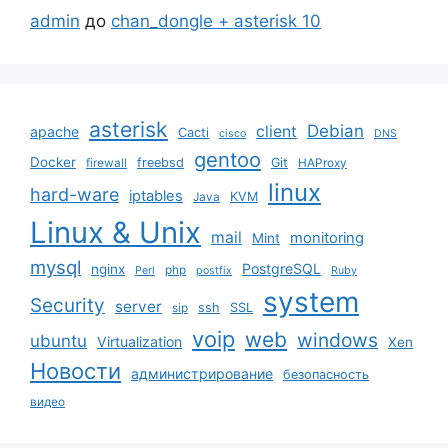
admin
до
chan_dongle + asterisk 10
asterisk
Debian
client
apache
Cacti
cisco
DNS
gentoo
Docker
freebsd
Git
firewall
HAProxy
linux
hard-ware
iptables
KVM
Java
Linux & Unix
mail
monitoring
Mint
mysql
PostgreSQL
nginx
php
Perl
postfix
Ruby
system
Security
server
ssh
SSL
sip
voip
web
windows
ubuntu
Virtualization
Xen
Новости
администрирование
безопасность
видео