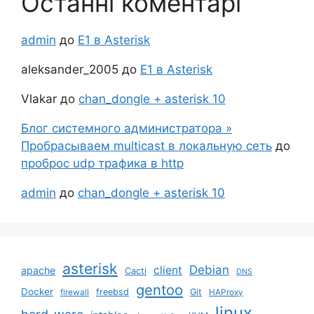
Останні коментарі
admin
до
Е1 в Asterisk
aleksander_2005
до
Е1 в Asterisk
Vlakar
до
chan_dongle + asterisk 10
Блог системного администратора »
Пробрасываем multicast в локальную сеть
до
проброс udp трафика в http
admin
до
chan_dongle + asterisk 10
asterisk
Debian
client
apache
Cacti
DNS
gentoo
Docker
freebsd
Git
firewall
HAProxy
linux