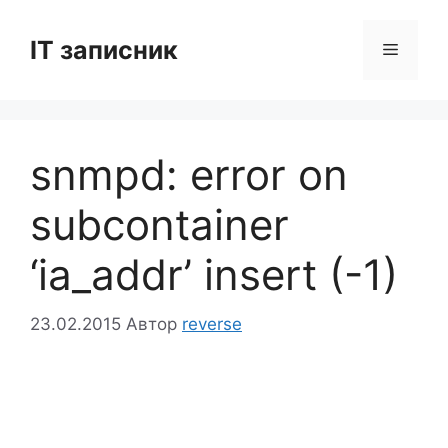
Перейти
до
IT записник
Меню
вмісту
snmpd: error on
subcontainer
‘ia_addr’ insert (-1)
23.02.2015
Автор
reverse