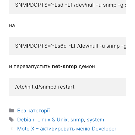
на
и перезапустить
net-snmp
демон
Категорії
Без категорії
Позначки
Debian
,
Linux & Unix
,
snmp
,
system
Moto X – активировать меню Developer