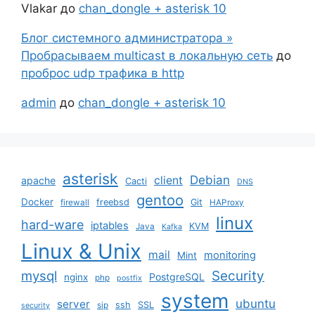
Vlakar
до
chan_dongle + asterisk 10
Блог системного администратора »
Пробрасываем multicast в локальную сеть
до
проброс udp трафика в http
admin
до
chan_dongle + asterisk 10
asterisk
Debian
client
apache
Cacti
DNS
gentoo
Docker
freebsd
Git
firewall
HAProxy
linux
hard-ware
iptables
KVM
Java
Kafka
Linux & Unix
mail
monitoring
Mint
mysql
Security
PostgreSQL
nginx
php
postfix
system
ubuntu
server
ssh
SSL
sip
security