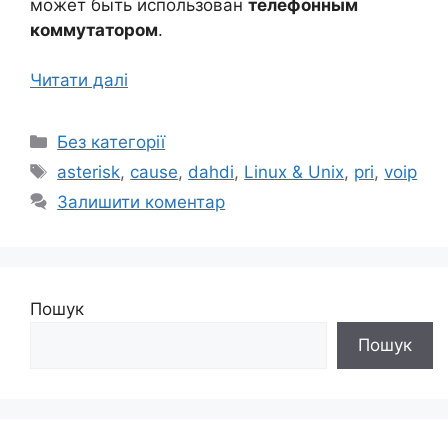
может быть использован
телефонным
коммутатором
.
Читати далі
Категорії
Без категорії
Позначки
asterisk
,
cause
,
dahdi
,
Linux & Unix
,
pri
,
voip
Залишити коментар
Пошук
Пошук