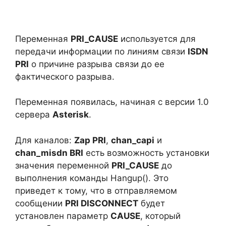
Переменная
PRI_CAUSE
используется для
передачи информации по линиям связи
ISDN
PRI
о причине разрыва связи до ее
фактического разрыва.
Переменная появилась, начиная с версии 1.0
сервера
Asterisk
.
Для каналов:
Zap PRI
,
chan_capi
и
chan_misdn BRI
есть возможность установки
значения переменной
PRI_CAUSE
до
выполнения команды Hangup(). Это
приведет к тому, что в отправляемом
сообщении
PRI DISCONNECT
будет
установлен параметр
CAUSE
, который