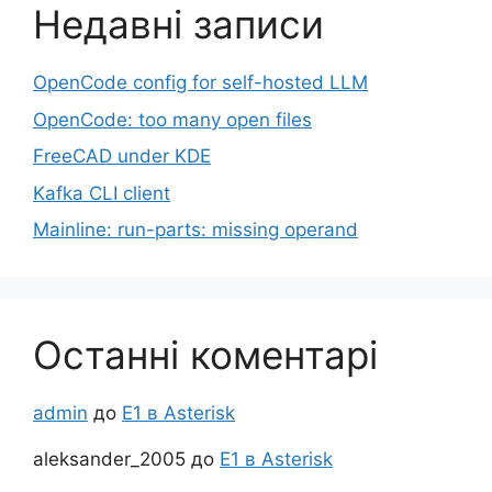
Недавні записи
OpenCode config for self-hosted LLM
OpenCode: too many open files
FreeCAD under KDE
Kafka CLI client
Mainline: run-parts: missing operand
Останні коментарі
admin
до
Е1 в Asterisk
aleksander_2005
до
Е1 в Asterisk