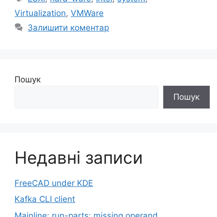
Virtualization
,
VMWare
Залишити коментар
Пошук
Пошук
Недавні записи
FreeCAD under KDE
Kafka CLI client
Mainline: run-parts: missing operand