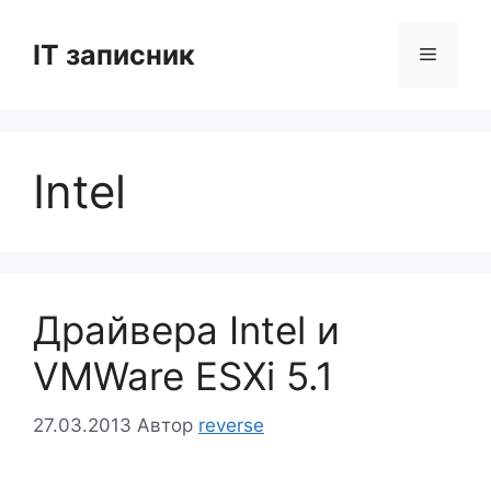
Перейти
до
IT записник
Меню
вмісту
Intel
Драйвера Intel и
VMWare ESXi 5.1
27.03.2013
Автор
reverse