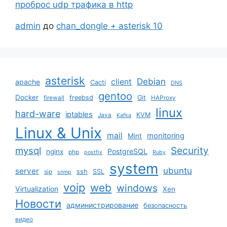
проброс udp трафика в http
admin
до
chan_dongle + asterisk 10
asterisk
Debian
client
apache
Cacti
DNS
gentoo
Docker
freebsd
Git
firewall
HAProxy
linux
hard-ware
iptables
KVM
Java
Kafka
Linux & Unix
mail
monitoring
Mint
mysql
Security
PostgreSQL
nginx
php
postfix
Ruby
system
ubuntu
server
ssh
SSL
sip
snmp
voip
web
windows
Virtualization
Xen
Новости
администрирование
безопасность
видео