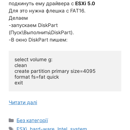
подкинуть ему драйвера с
ESXi 5.0
Для это нужна флешка с FAT16.
Делаем
-запускаем DiskPart
(Пуск\Выполнить\DiskPart).
-В окно DiskPart пишем:
select volume g:

clean

create partition primary size=4095

format fs=fat quick

Читати далі
Категорії
Без категорії
Позначки
ESXi
,
hard-ware
,
Intel
,
system
,