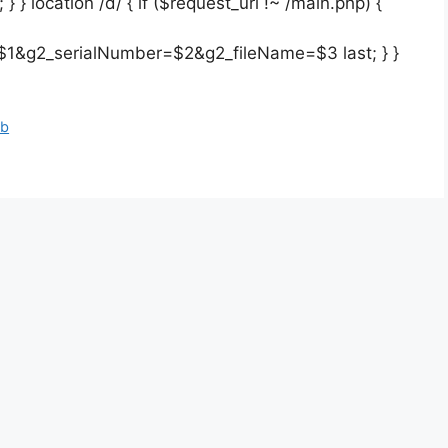
 location /d/ { if ($request_uri !~ /main.php) {
1&g2_serialNumber=$2&g2_fileName=$3 last; } }
b