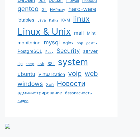
Docker
freebsd
firewall
DNS
gentoo
hard-ware
Git
HAProxy
linux
iptables
KVM
Java
Kafka
Linux & Unix
mail
Mint
mysql
monitoring
nginx
php
postfix
Security
server
PostgreSQL
Ruby
system
ssh
SSL
sip
snmp
voip
web
ubuntu
Virtualization
Новости
windows
Xen
администрирование
безопасность
видео