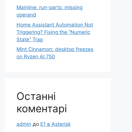
Mainline: run-parts: missing
operand
Home Assistant Automation Not
Triggering? Fixing the “Numeric
State” Trap
Mint Cinnamon: desktop freezes
on Ryzen AI 750
Останні
коментарі
admin
до
Е1 в Asterisk