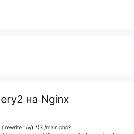
lery2 на Nginx
) { rewrite ^/v/(.*)$ /main.php?