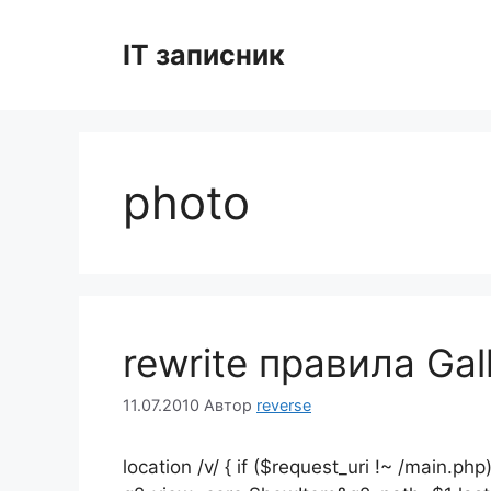
Перейти
до
IT записник
вмісту
photo
rewrite правила Gal
11.07.2010
Автор
reverse
location /v/ { if ($request_uri !~ /main.php