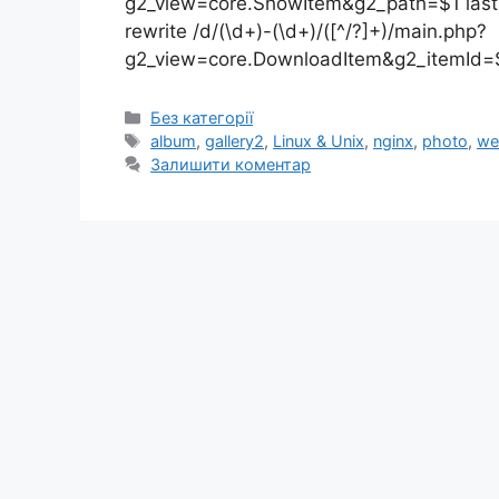
g2_view=core.ShowItem&g2_path=$1 last; } }
rewrite /d/(\d+)-(\d+)/([^/?]+)/main.php?
g2_view=core.DownloadItem&g2_itemId=$
Категорії
Без категорії
Позначки
album
,
gallery2
,
Linux & Unix
,
nginx
,
photo
,
we
Залишити коментар