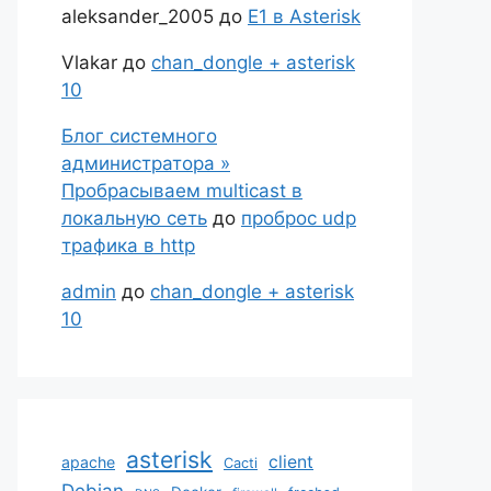
aleksander_2005
до
Е1 в Asterisk
Vlakar
до
chan_dongle + asterisk
10
Блог системного
администратора »
Пробрасываем multicast в
локальную сеть
до
проброс udp
трафика в http
admin
до
chan_dongle + asterisk
10
asterisk
client
apache
Cacti
Debian