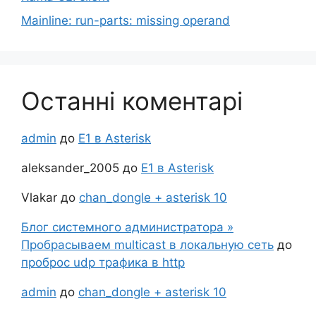
Mainline: run-parts: missing operand
Останні коментарі
admin
до
Е1 в Asterisk
aleksander_2005
до
Е1 в Asterisk
Vlakar
до
chan_dongle + asterisk 10
Блог системного администратора »
Пробрасываем multicast в локальную сеть
до
проброс udp трафика в http
admin
до
chan_dongle + asterisk 10