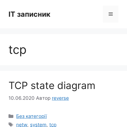
Перейти
до
IT записник
Меню
вмісту
tcp
TCP state diagram
10.06.2020
Автор
reverse
Категорії
Без категорії
Позначки
netw
,
system
,
tcp