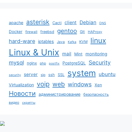
asterisk
Debian
client
apache
Cacti
DNS
gentoo
Docker
freebsd
Git
firewall
HAProxy
linux
hard-ware
iptables
KVM
Java
Kafka
Linux & Unix
mail
monitoring
Mint
mysql
Security
PostgreSQL
nginx
php
postfix
system
ubuntu
server
ssh
SSL
sip
security
voip
web
windows
Virtualization
Xen
Новости
администрирование
безопасность
видео
скрипты