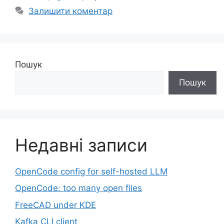
Залишити коментар
Пошук
Пошук
Недавні записи
OpenCode config for self-hosted LLM
OpenCode: too many open files
FreeCAD under KDE
Kafka CLI client