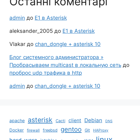
Останні коментарі
admin
до
Е1 в Asterisk
aleksander_2005
до
Е1 в Asterisk
Vlakar
до
chan_dongle + asterisk 10
Блог системного администратора »
Пробрасываем multicast в локальную сеть
до
проброс udp трафика в http
admin
до
chan_dongle + asterisk 10
asterisk
Debian
client
apache
Cacti
DNS
gentoo
Docker
freebsd
Git
firewall
HAProxy
linux