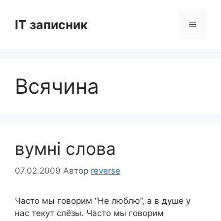
Перейти
до
IT записник
Меню
вмісту
Всячина
вумні слова
07.02.2009
Автор
reverse
Часто мы говорим “Не люблю”, а в душе у
нас текут слёзы. Часто мы говорим