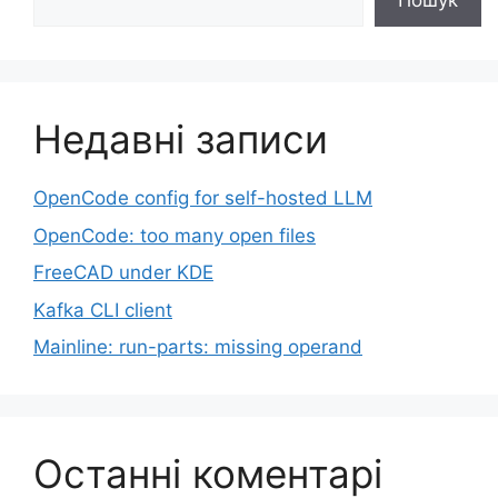
Пошук
Недавні записи
OpenCode config for self-hosted LLM
OpenCode: too many open files
FreeCAD under KDE
Kafka CLI client
Mainline: run-parts: missing operand
Останні коментарі