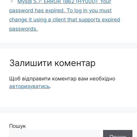
Mysql 5.7: ERROR 1862 (HY000): Your
password has expired. To log in you must
change it using a client that supports expired
passwords.
Залишити коментар
Щоб відправити коментар вам необхідно
авторизуватись
.
Пошук