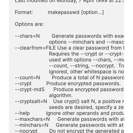
Last modified on Monday, 7 April 1999 at 22:56 (
Format:          makepasswd [option...]

Options are:

--chars=N        Generate passwords with exactly 
                       options --minchars and --maxchars
--clearfrom=FILE Use a clear password from FILE
                       Requires the --crypt or --crypt-
                       used with options --chars, --max
                       --count, --string, --nocrypt.  Trai
                       ignored, other whitespace is not.

--count=N        Produce a total of N passwords (th
--crypt          Produce encrypted passwords.

--crypt-md5      Produce encrypted passwords us
                       algorithm.

--cryptsalt=N    Use crypt() salt N, a positive nu
                       seeds are desired, specify a zero 
--help           Ignore other operands and produce o
--maxchars=N     Generate passwords with at mos
--minchars=N     Generate passwords with at leas
--nocrypt        Do not encrypt the generated passw