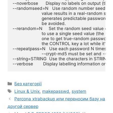
--noverbose      Display no labels on output (the de
--randomseed=N   Use random number seed N, be
                       value results in a real-random see
                       generates predictable passwords
                       be avoided.

--rerandom=N     Set the random seed value every
                       to use a single seed value (the def
                       one to get true-random passwords
                       the CONTROL key a lot while it's ru
--repeatpass=N   Use each password N times (40
                       --crypt-md5 must be set and --c
--string=STRING  Use the characters in STRING 
Категорії
Без категорії
Позначки
Linux & Unix
,
makepasswd
,
system
Percona xtrabackup или переносим базу на
другой сервер