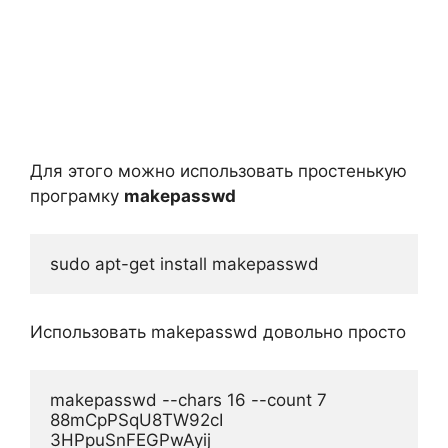
Для этого можно использовать простенькую
програмку
makepasswd
Использовать makepasswd довольно просто
makepasswd --chars 16 --count 7

88mCpPSqU8TW92cI

3HPpuSnFEGPwAyij
