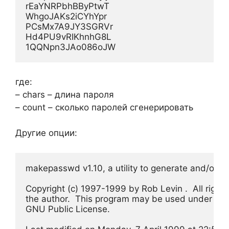
rEaYNRPbhBByPtwT

WhgoJAKs2iCYhYpr

PCsMx7A9JY3SGRVr

Hd4PU9vRIKhnhG8L

где:
– chars – длина пароля
– count – сколько паролей сгенерировать
Другие опции:
makepasswd v1.10, a utility to generate and/or e
Copyright (c) 1997-1999 by Rob Levin 
.  All righ
the author.  This program may be used under the t
GNU Public License.
