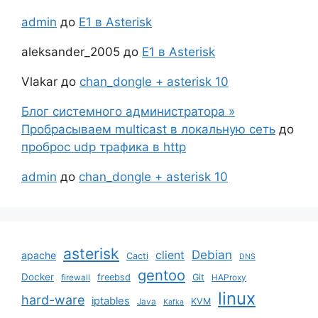
admin
до
Е1 в Asterisk
aleksander_2005
до
Е1 в Asterisk
Vlakar
до
chan_dongle + asterisk 10
Блог системного администратора »
Пробрасываем multicast в локальную сеть
до
проброс udp трафика в http
admin
до
chan_dongle + asterisk 10
asterisk
Debian
client
apache
Cacti
DNS
gentoo
Docker
freebsd
Git
firewall
HAProxy
linux
hard-ware
iptables
KVM
Java
Kafka