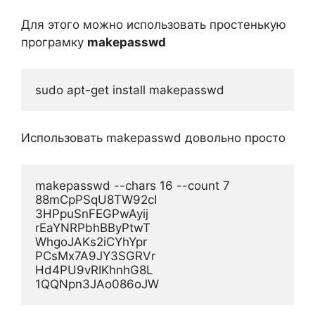
Для этого можно использовать простенькую
програмку
makepasswd
Использовать makepasswd довольно просто
makepasswd --chars 16 --count 7

88mCpPSqU8TW92cI

3HPpuSnFEGPwAyij

rEaYNRPbhBByPtwT

WhgoJAKs2iCYhYpr

PCsMx7A9JY3SGRVr

Hd4PU9vRIKhnhG8L
