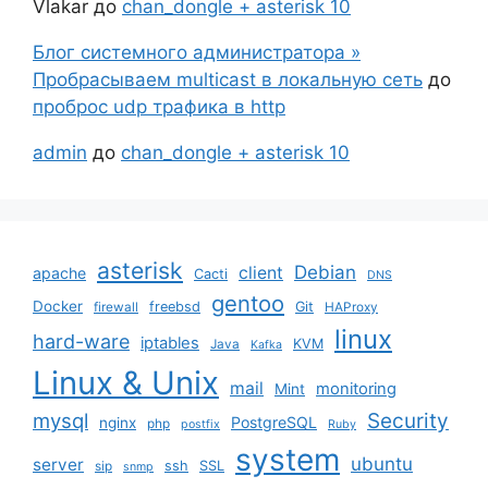
Vlakar
до
chan_dongle + asterisk 10
Блог системного администратора »
Пробрасываем multicast в локальную сеть
до
проброс udp трафика в http
admin
до
chan_dongle + asterisk 10
asterisk
Debian
client
apache
Cacti
DNS
gentoo
Docker
freebsd
Git
firewall
HAProxy
linux
hard-ware
iptables
KVM
Java
Kafka
Linux & Unix
mail
monitoring
Mint
mysql
Security
PostgreSQL
nginx
php
postfix
Ruby
system
ubuntu
server
ssh
SSL
sip
snmp