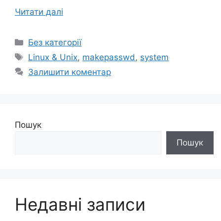
Читати далі
Категорії
Без категорії
Позначки
Linux & Unix
,
makepasswd
,
system
Залишити коментар
Пошук
Пошук
Недавні записи