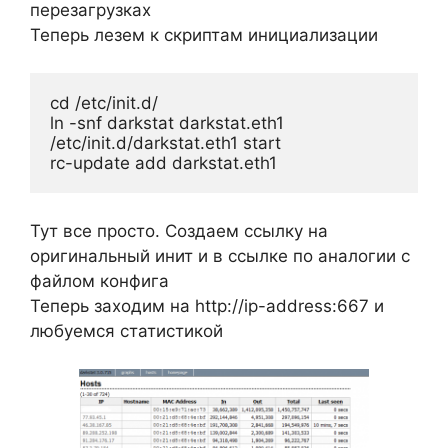
перезагрузках
Теперь лезем к скриптам инициализации
cd /etc/init.d/

ln -snf darkstat darkstat.eth1

/etc/init.d/darkstat.eth1 start

rc-update add darkstat.eth1
Тут все просто. Создаем ссылку на
оригинальный инит и в ссылке по аналогии с
файлом конфига
Теперь заходим на http://ip-address:667 и
любуемся статистикой