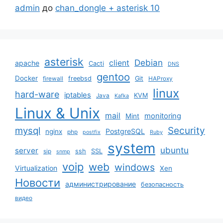
admin
до
chan_dongle + asterisk 10
asterisk
Debian
client
apache
Cacti
DNS
gentoo
Docker
freebsd
Git
firewall
HAProxy
linux
hard-ware
iptables
KVM
Java
Kafka
Linux & Unix
mail
monitoring
Mint
mysql
Security
PostgreSQL
nginx
php
postfix
Ruby
system
ubuntu
server
ssh
SSL
sip
snmp
voip
web
windows
Virtualization
Xen
Новости
администрирование
безопасность
видео