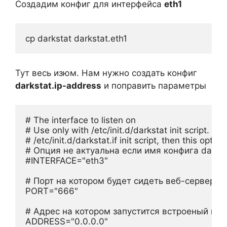
Создадим конфиг для интерфейса
eth1
cp darkstat darkstat.eth1
Тут весь изюм. Нам нужно создать конфиг
darkstat.ip-address
и поправить параметры
# The interface to listen on

# Use only with /etc/init.d/darkstat init script. If y
# /etc/init.d/darkstat.if init script, then this optio
# Опция не актуальна если имя конфига darksta
#INTERFACE="eth3"

# Порт на котором будет сидеть веб-сервер

PORT="666"

# Адрес на котором запустится встроеный веб 
ADDRESS="0.0.0.0"
