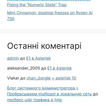
Fixing the “Numeric State” Trap
Mint Cinnamon: desktop freezes on Ryzen AI
750
Останні коментарі
admin
до
Е1 в Asterisk
aleksander_2005
до
Е1 в Asterisk
Vlakar
до
chan_dongle + asterisk 10
Блог системного администратора »
Пробрасываем multicast в локальную сеть
до
проброс udp трафика в http