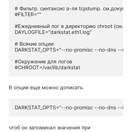
# Фильтр. синтаксис а-ля tcpdump. см.докуме
#FILTER=""

#Ежедневный лог в директорию chroot (см.ниже
DAYLOGFILE="darkstat.eth1.log"

# Всякие опции:

DARKSTAT_OPTS="--no-promisc --no-dns --user 
#Окружение для логов

#CHROOT=/var/lib/darkstat
В опции еще можно дописать
DARKSTAT_OPTS="--no-promisc --no-dns --import 
чтоб он запоминал значения при