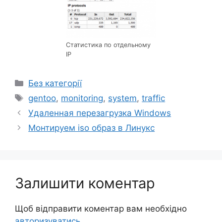
Статистика по отдельному
IP
Категорії
Без категорії
Позначки
gentoo
,
monitoring
,
system
,
traffic
Удаленная перезагрузка Windows
Монтируем iso образ в Линукс
Залишити коментар
Щоб відправити коментар вам необхідно
авторизуватись
.